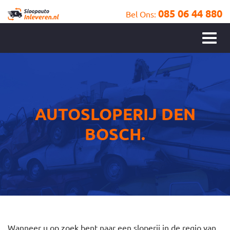
085 06 44 880
Bel Ons:
AUTOSLOPERIJ DEN
BOSCH.
Wanneer u op zoek bent naar een sloperij in de regio van