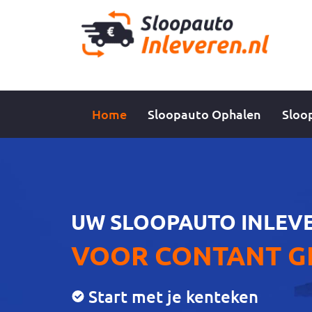
Home
Sloopauto Ophalen
Sloo
UW SLOOPAUTO INLEV
VOOR CONTANT G
Start met je kenteken