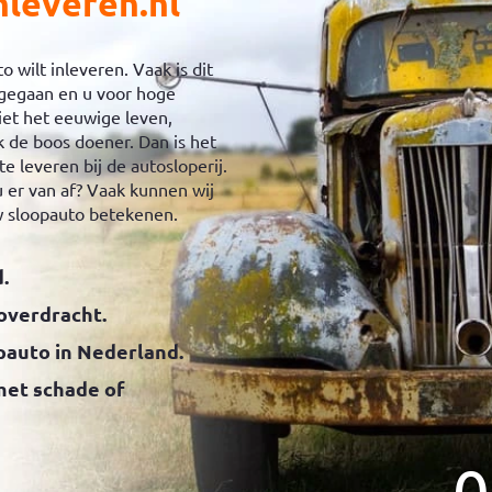
nleveren.nl
wilt inleveren. Vaak is dit
s gegaan en u voor hoge
iet het eeuwige leven,
 de boos doener. Dan is het
 leveren bij de autosloperij.
 er van af? Vaak kunnen wij
uw sloopauto betekenen.
.
 overdracht.
pauto in Nederland.
 met schade of
0