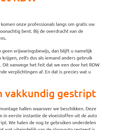
k komen onze professionals langs om gratis uw
woonachtig bent. Bij de overdracht van de
ens.
een vrijwaringsbewijs, dan blijft u namelijk
krijgen, zelfs dus als iemand anders gebruik
en. Dit vanwege het feit dat we een door het RDW
e verplichtingen af. En dat is precies wat u
 vakkundig gestript
emontage hallen waarover we beschikken. Deze
in eerste instantie de vloeistoffen uit de auto
ript. We halen de nog te gebruiken onderdelen
 wat uiteindelijk van de sloopauto resteert is