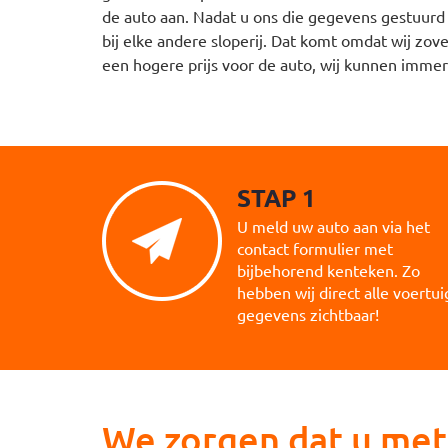
de auto aan. Nadat u ons die gegevens gestuurd h
bij elke andere sloperij. Dat komt omdat wij zov
een hogere prijs voor de auto, wij kunnen imme
STAP 1
U meld uw auto aan via het
contact formulier met
bijbehorend kenteken. Zo
hebben wij direct alle voertui
gegevens zichtbaar!
We zorgen dat u met