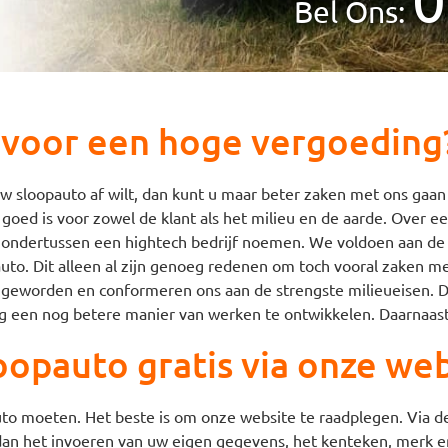
Bel Ons:
 voor een hoge vergoeding
w sloopauto af wilt, dan kunt u maar beter zaken met ons gaan
t goed is voor zowel de klant als het milieu en de aarde. Over 
to ondertussen een hightech bedrijf noemen. We voldoen aan de 
auto. Dit alleen al zijn genoeg redenen om toch vooral zaken m
to geworden en conformeren ons aan de strengste milieueisen. 
g een nog betere manier van werken te ontwikkelen. Daarnaast
oopauto gratis via onze web
o moeten. Het beste is om onze website te raadplegen. Via de
r dan het invoeren van uw eigen gegevens, het kenteken, merk 