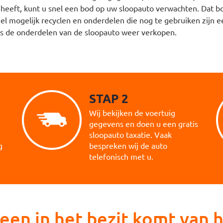
eeft, kunt u snel een bod op uw sloopauto verwachten. Dat bod i
eel mogelijk recyclen en onderdelen die nog te gebruiken zijn e
rs de onderdelen van de sloopauto weer verkopen.
STAP 2
Wij bekijken de voertuig
gegevens en doen u een gratis
sloopauto taxatie. Vaak
g
bespreken wij de auto
telefonisch met u.
een in het bezit komt van