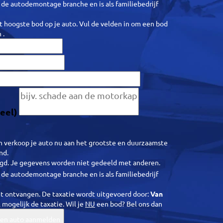
n de autodemontage branche en is als familiebedrijf
et hoogste bod op je auto.
Vul de velden in om een bod
n
.
eel)
en verkoop je auto nu aan het grootste en duurzaamste
nd.
ligd. Je gegevens worden niet gedeeld met anderen.
n de autodemontage branche en is als familiebedrijf
ct ontvangen. De taxatie wordt uitgevoerd door:
Van
 mogelijk de taxatie.
Wil je
NU
een bod? Bel ons dan
en auto aanmelden