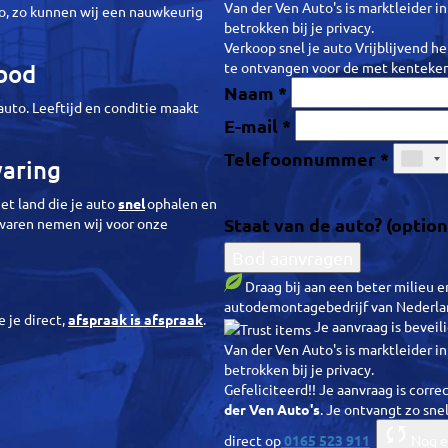
Van der Ven Auto's is marktleider i
o, zo kunnen wij een nauwkeurig
betrokken bij je privacy.
Verkoop snel je auto
Vrijblijvend h
 bod
te ontvangen voor de
met kenteke
Naam *
 auto. Leeftijd en conditie maakt
E-mail *
Telefoonnummer *
waring
et land die je auto
snel
ophalen en
Staat van de auto? (option
jwaren nemen wij voor onze
Bod aanvragen
Draag bij aan een beter milieu 
autodemontagebedrijf van Nederla
 je direct,
afspraak is afspraak
.
Je aanvraag is bevei
Van der Ven Auto's is marktleider i
betrokken bij je privacy.
Gefeliciteerd!!
Je aanvraag is corre
der Ven Auto's
.
Je ontvangt zo snel
direct op
0165 523 911
Nog e