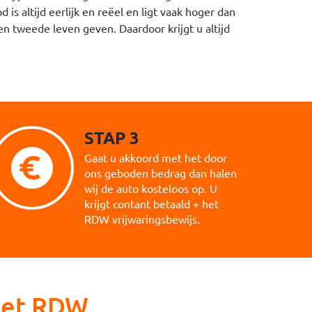
s altijd eerlijk en reëel en ligt vaak hoger dan
en tweede leven geven. Daardoor krijgt u altijd
STAP 3
Gaat u akkoord met het door
ons geboden bedrag dan halen
wij de auto kosteloos op. U
krijgt contant betaald + het
RDW vrijwaringsbewijs.
 het RDW