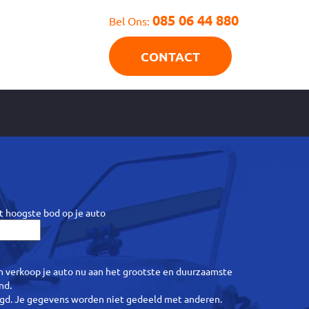
085 06 44 880
Bel Ons:
CONTACT
et hoogste bod op je auto
en verkoop je auto nu aan het grootste en duurzaamste
nd.
ligd. Je gegevens worden niet gedeeld met anderen.