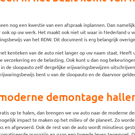
lleen nog een kwestie van een afspraak inplannen. Dan namelij
aar ook op uw werk. Het maakt ook niet uit waar in Nederland u 
ringsbewijs van het RDW. Dit document is erg belangrijk overig
et kenteken van de auto niet langer op uw naam staat. Heeft u g
 verzekering en de belasting. Ook kunt u dan nog bekeuringen 
 in de sloopauto zelf dergelijke vrijwaringsbewijzen uitschrijv
ijwaringsbewijs bent u van de sloopauto en de daarvoor geldend
 moderne demontage hallen
gratis op te halen, dan brengen we uw auto naar de moderne d
ogelijk impact te maken op het milieu of de planeet. Zo worden 
ks en afgevoerd. Ook de rest van de auto wordt minutieus gest
utomatiseerde magazijn en gaan een tweede leven tegemoet. Dat