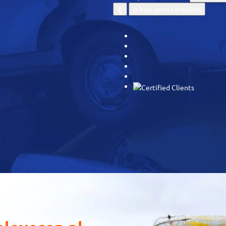
❰
Ik heb geen kenteken