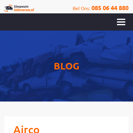
085 06 44 880
Bel Ons:
BLOG
Airco