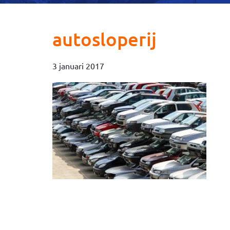
autosloperij
3 januari 2017